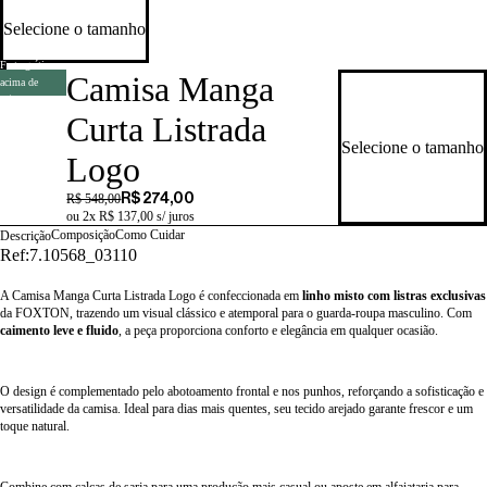
Selecione o tamanho
Frete grátis
Camisa Manga
acima de
R$499
Curta Listrada
Selecione o tamanho
Logo
R$ 548,00
R$ 274,00
ou 2x R$ 137,00 s/ juros
Composição
Como Cuidar
Descrição
Ref:
7.10568_03110
A Camisa Manga Curta Listrada Logo é confeccionada em
linho misto com listras exclusivas
da FOXTON, trazendo um visual clássico e atemporal para o guarda-roupa masculino. Com
caimento leve e fluido
, a peça proporciona conforto e elegância em qualquer ocasião.
O design é complementado pelo abotoamento frontal e nos punhos, reforçando a sofisticação e
versatilidade da camisa. Ideal para dias mais quentes, seu tecido arejado garante frescor e um
toque natural.