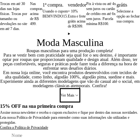
Trocas em até 30
Nas
Pix à vista ou até 4x
1ª compra.
vendedor
grátis
dias nas lojas
compras
sem juros ou cartão
Usando o cupom
+ 10%
Selecione a
físicas. Trocas por
acima
de crédito em até 6x
BEMVINDO15.
Extra e frete
opção ao fechar
tamanho ou
de R$
sem juros. Parcela
grátis acima
sua compra.
devoluções no site
499.
mínima R$100.
de R$399.
em até 7 dias.
Moda Masculina
Roupas masculinas para uma produção completa!
Para se vestir bem com praticidade seja qual for o seu destino, é importante
optar por roupas que proporcionam qualidade e design atual. Além disso, ter
peças confortáveis, seguras e práticas pode fazer toda a diferença na hora de
enfrentar seus desafios diários.
Em nossa loja online, você encontra produtos desenvolvidos com tecidos de
alta qualidade, como linho, algodão 100%, algodão pima, suedine e mais.
Experimente ainda as diferentes modelagens que vão do casual até o social, em
modelagens clássicas atemporais. Confira!
Ver Mais
15% OFF na sua primeira compra
Assine nossa newsletter e receba o cupom exclusivo e fique por dentro das nossas novidades.
Leia nossa Política de Privacidade para entender como suas informações são utilizadas e
protegidas.
Confira a Política de Privacidade