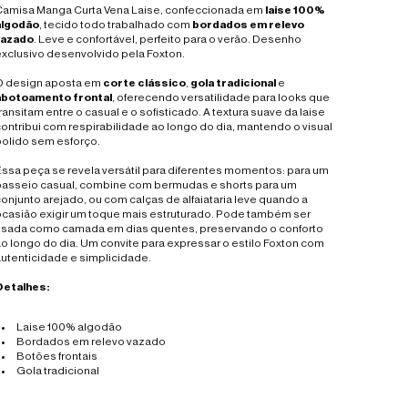
Camisa Manga Curta Vena Laise, confeccionada em
laise 100%
algodão
, tecido todo trabalhado com
bordados em relevo
vazado
. Leve e confortável, perfeito para o verão. Desenho
xclusivo desenvolvido pela Foxton.
O design aposta em
corte clássico
,
gola tradicional
e
abotoamento frontal
, oferecendo versatilidade para looks que
ransitam entre o casual e o sofisticado. A textura suave da laise
ontribui com respirabilidade ao longo do dia, mantendo o visual
polido sem esforço.
ssa peça se revela versátil para diferentes momentos: para um
passeio casual, combine com
bermudas e shorts
para um
conjunto arejado, ou com
calças
de alfaiataria leve quando a
ocasião exigir um toque mais estruturado. Pode também ser
usada como camada em dias quentes, preservando o conforto
o longo do dia. Um convite para expressar o estilo Foxton com
utenticidade e simplicidade.
Detalhes:
Laise 100% algodão
Bordados em relevo vazado
Botões frontais
Gola tradicional