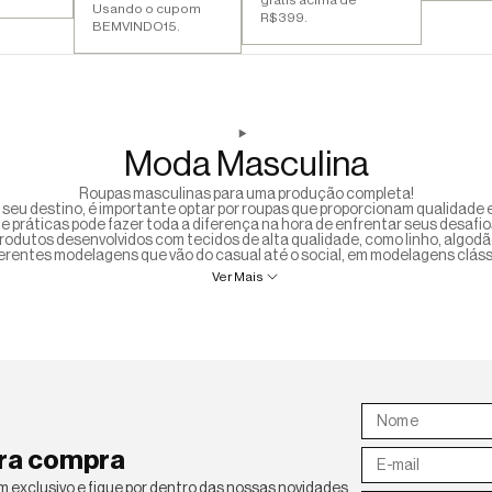
Usando o cupom
R$399.
BEMVINDO15.
Moda Masculina
Roupas masculinas para uma produção completa!
o seu destino, é importante optar por roupas que proporcionam qualidade e
e práticas pode fazer toda a diferença na hora de enfrentar seus desafios
produtos desenvolvidos com tecidos de alta qualidade, como linho, algodã
erentes modelagens que vão do casual até o social, em modelagens cláss
Ver Mais
ira compra
 exclusivo e fique por dentro das nossas novidades.