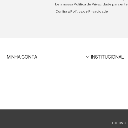
Leia nossa Política de Privacidade para ent
Confira a Política de Privacidade
MINHA CONTA
INSTITUCIONAL
Meus Dados
A Foxton
Meus pedidos
Lojas
Meus favoritos
Azzas 2154
Trabalhe aqui
Multimarcas
Black Friday
Foxton Friday
FOXTON CIDAD