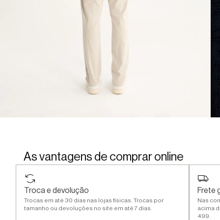
As vantagens de comprar online
Troca e devolução
Frete g
Trocas em até 30 dias nas lojas físicas. Trocas por
Nas co
tamanho ou devoluções no site em até 7 dias.
acima d
499.