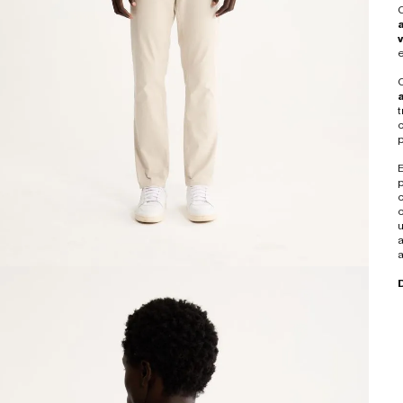
e
t
c
E
a
a