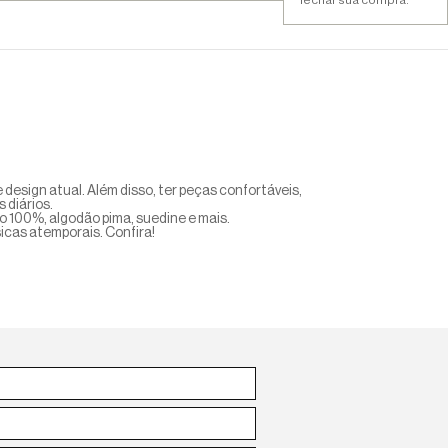
 design atual. Além disso, ter peças confortáveis,
 diários.
o 100%, algodão pima, suedine e mais.
icas atemporais. Confira!