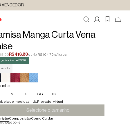
DO VENDEDOR
E
amisa Manga Curta Vena
ise
R$ 418,80
98,00
ou 4x R$ 104,70 s/ juros
 grátis acima de R$499
Azul Ink
anho
M
G
GG
XG
abela de medidas
Provador virtual
Selecione o tamanho
rição
Composição
Como Cuidar
ef:
7.10660_00416