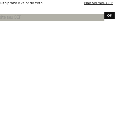
lte prazo e valor do frete
Não sei meu CEP
OK