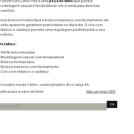
 Short Puro Linho Pier é uma
peça de
linho
que possui
odelagem casual e fenda lateral, ele é ideal para diversas
ocasiões.
eus bolsos frontais faca e bolsos traseiros com fechamento de
otão aparente garantem praticidade no dia a dia. O cós com
lástico e cadarço permite uma regulagem perfeita para o seu
onforto.
Detalhes:
100% linho tinturada
Modelagem casual com fenda lateral
Bolsos frontais faca
Bolsos traseiros com fechamento
Cós com elástico e cadarço
O modelo mede 1,90m , veste tamanho 40 e calça 45.
lte prazo e valor do frete
Não sei meu CEP
OK