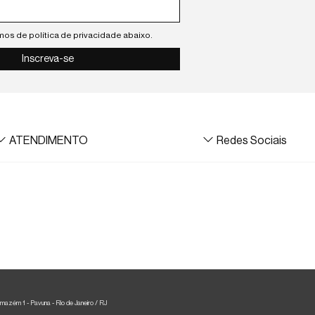
rmos de política de privacidade abaixo.
Inscreva-se
ATENDIMENTO
Redes Sociais
WhatsApp
Status do Pedido
Rastrear meu pedido
Devolução
Cancelamento de Pedido
1 - Pavuna - Rio de Janeiro / RJ
