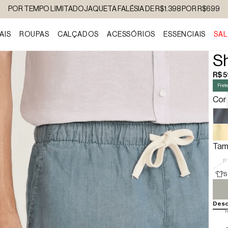
POR TEMPO LIMITADO
JAQUETA FALÉSIA DE R$1.398 POR R$699
AIS
ROUPAS
CALÇADOS
ACESSÓRIOS
ESSENCIAIS
SAL
Sh
R$ 
Frete
Cor
Tam
P
S
Desc
R