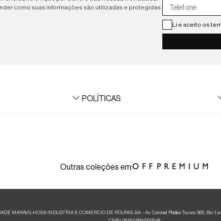
ender como suas informações são utilizadas e protegidas.
Li e aceito os te
POLÍTICAS
Termos de Uso
Trocas e Devoluções
Formas de Parcelamento
Prazos de Entrega
Retirada em Loja
Outras coleções em:
Formas de Entrega
Regulamentos e Promoções
Cashback Foxton
Aviso de Privacidade
E MARAVILHOSA INDUSTRIA E COMERCIO DE ROUPAS SA. - Av. Coronel Phidias Tavora 360, Blc 1 armazém 