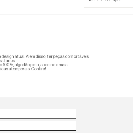
 design atual. Além disso, ter peças confortáveis,
 diários.
o 100%, algodão pima, suedine e mais.
icas atemporais. Confira!