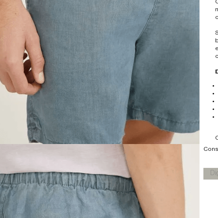
O
m
S
b
e
c
Consu