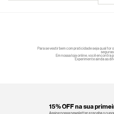
Para se vestir bem com praticidade seja qual for 
seguras 
Em nossa loja online, você encontra 
Experimente ainda as dif
15% OFF na sua prime
Assine nossa newsletter e receba o cupom