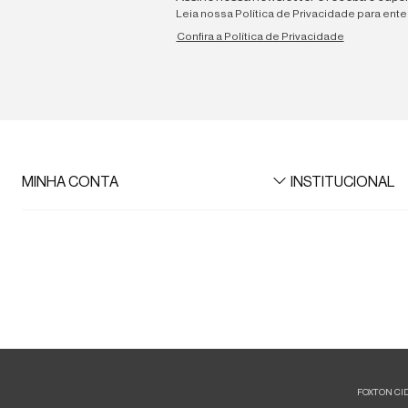
Leia nossa Política de Privacidade para ent
Confira a Política de Privacidade
MINHA CONTA
INSTITUCIONAL
Meus Dados
A Foxton
Meus pedidos
Lojas
Meus favoritos
Azzas 2154
Trabalhe aqui
Multimarcas
Black Friday
Foxton Friday
FOXTON CIDAD