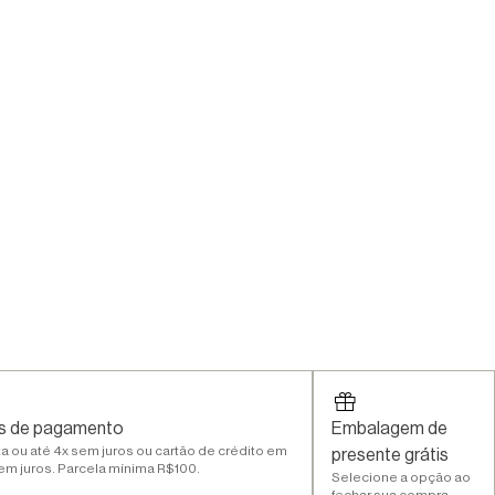
s de pagamento
Embalagem de
sta ou até 4x sem juros ou cartão de crédito em
presente grátis
sem juros. Parcela mínima R$100.
Selecione a opção ao
fechar sua compra.