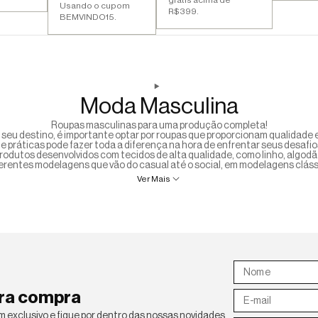
Usando o cupom
R$399.
BEMVINDO15.
Moda Masculina
Roupas masculinas para uma produção completa!
o seu destino, é importante optar por roupas que proporcionam qualidade e
e práticas pode fazer toda a diferença na hora de enfrentar seus desafios
produtos desenvolvidos com tecidos de alta qualidade, como linho, algodã
erentes modelagens que vão do casual até o social, em modelagens cláss
Ver Mais
ira compra
 exclusivo e fique por dentro das nossas novidades.