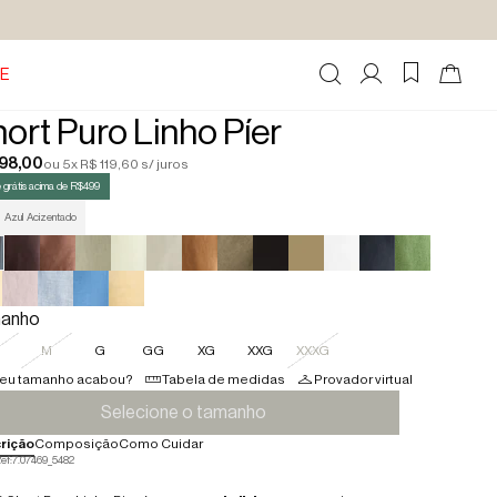
E
ort Puro Linho Píer
598,00
ou 5x R$ 119,60 s/ juros
 grátis acima de R$499
Azul Acizentado
anho
M
G
GG
XG
XXG
XXXG
eu tamanho acabou?
Tabela de medidas
Provador virtual
Selecione o tamanho
rição
Composição
Como Cuidar
ef:
7.07469_5482