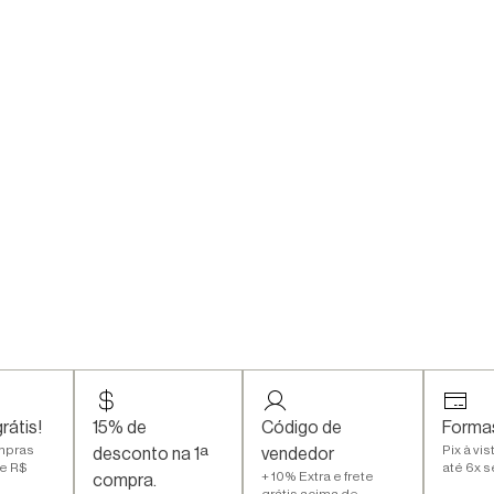
rátis!
15% de
Código de
Forma
mpras
Pix à vi
desconto na 1ª
vendedor
e R$
até 6x 
+ 10% Extra e frete
compra.
grátis acima de