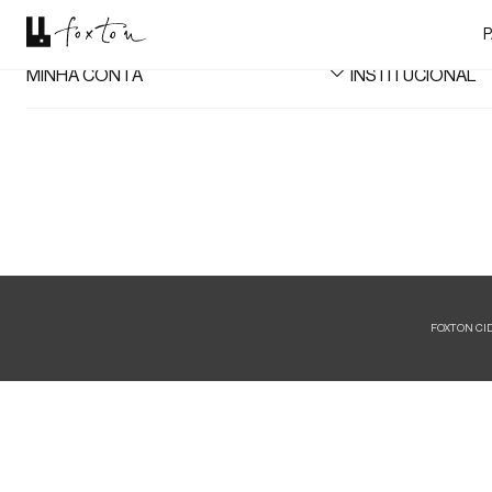
P
MINHA CONTA
INSTITUCIONAL
Meus Dados
A Foxton
Meus pedidos
Lojas
Meus favoritos
Azzas 2154
Trabalhe aqui
Multimarcas
Black Friday
Foxton Friday
FOXTON CIDAD