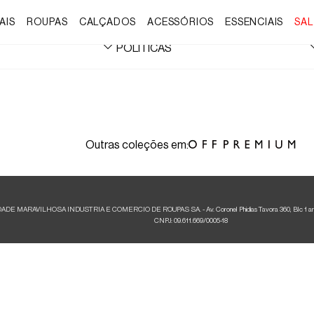
AIS
ROUPAS
CALÇADOS
ACESSÓRIOS
ESSENCIAIS
SAL
POLÍTICAS
Termos de Uso
Trocas e Devoluções
Formas de Parcelamento
Prazos de Entrega
Retirada em Loja
Outras coleções em:
Formas de Entrega
Regulamentos e Promoções
Cashback Foxton
Aviso de Privacidade
E MARAVILHOSA INDUSTRIA E COMERCIO DE ROUPAS SA. - Av. Coronel Phidias Tavora 360, Blc 1 armazém 