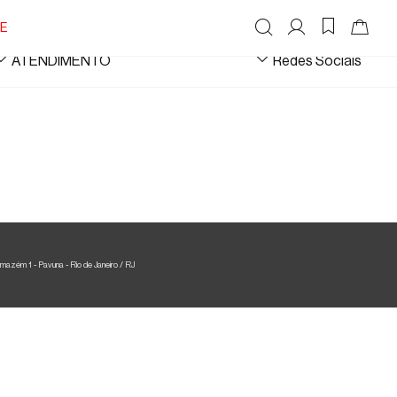
E
ATENDIMENTO
Redes Sociais
WhatsApp
Status do Pedido
Rastrear meu pedido
Devolução
Cancelamento de Pedido
1 - Pavuna - Rio de Janeiro / RJ
