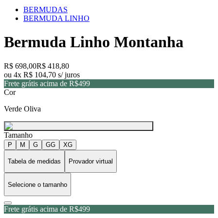
BERMUDAS
BERMUDA LINHO
Bermuda Linho Montanha
R$ 698,00
R$ 418,80
ou 4x R$ 104,70 s/ juros
Frete grátis acima de R$499
Cor
Verde Oliva
Tamanho
P
M
G
GG
XG
Tabela de medidas
Provador virtual
Selecione o tamanho
Frete grátis acima de R$499