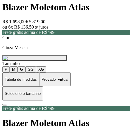
Blazer Moletom Atlas
R$ 1.698,00
R$ 819,00
ou 6x R$ 136,50 s/ juros
Frete grátis acima de R$499
Cor
Cinza Mescla
Tamanho
P
M
G
GG
XG
Tabela de medidas
Provador virtual
Selecione o tamanho
Frete grátis acima de R$499
Blazer Moletom Atlas