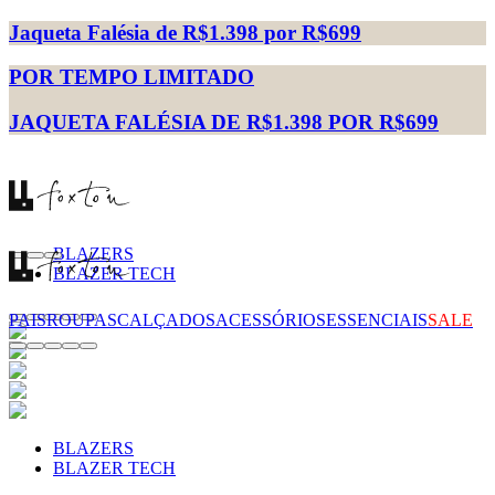
Jaqueta Falésia de R$1.398 por R$699
POR TEMPO LIMITADO
JAQUETA FALÉSIA DE R$1.398 POR R$699
BLAZERS
BLAZER TECH
PAIS
ROUPAS
CALÇADOS
ACESSÓRIOS
ESSENCIAIS
SALE
BLAZERS
BLAZER TECH