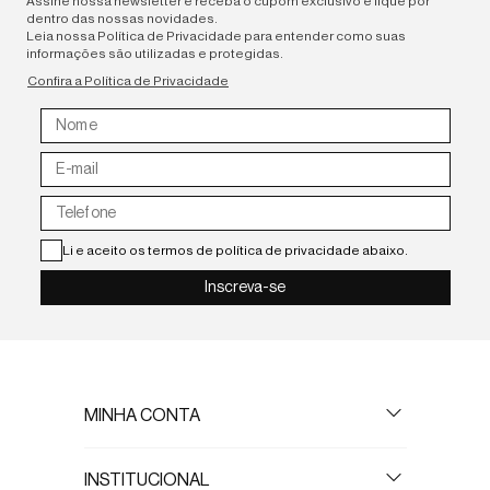
Assine nossa newsletter e receba o cupom exclusivo e fique por
dentro das nossas novidades.
Leia nossa Política de Privacidade para entender como suas
informações são utilizadas e protegidas.
Confira a Política de Privacidade
Li e aceito os termos de política de privacidade abaixo.
Inscreva-se
MINHA CONTA
Meus Dados
INSTITUCIONAL
Meus pedidos