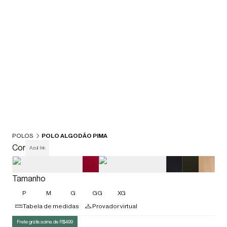
POLOS
POLO ALGODÃO PIMA
Cor
Azul Ink
Tamanho
P
M
G
GG
XG
Tabela de medidas
Provador virtual
Frete grátis acima de R$499