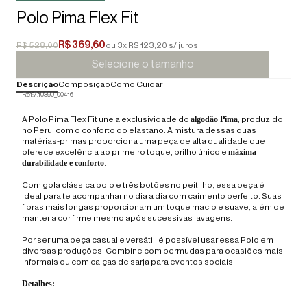
Polo Pima Flex Fit
R$ 369,60
R$ 528,00
ou 3x R$ 123,20 s/ juros
Selecione o tamanho
Descrição
Composição
Como Cuidar
Ref:
7.10390_00416
algodão Pima
A Polo Pima Flex Fit une a exclusividade do
, produzido
no Peru, com o conforto do elastano. A mistura dessas duas
matérias-primas proporciona uma peça de alta qualidade que
máxima
oferece excelência ao primeiro toque, brilho único e
durabilidade e conforto
.
Com gola clássica polo e três botões no peitilho, essa peça é
ideal para te acompanhar no dia a dia com caimento perfeito. Suas
fibras mais longas proporcionam um toque macio e suave, além de
manter a cor firme mesmo após sucessivas lavagens.
Por ser uma peça casual e versátil, é possível usar essa Polo em
diversas produções. Combine com bermudas para ocasiões mais
informais ou com calças de sarja para eventos sociais.
Detalhes: