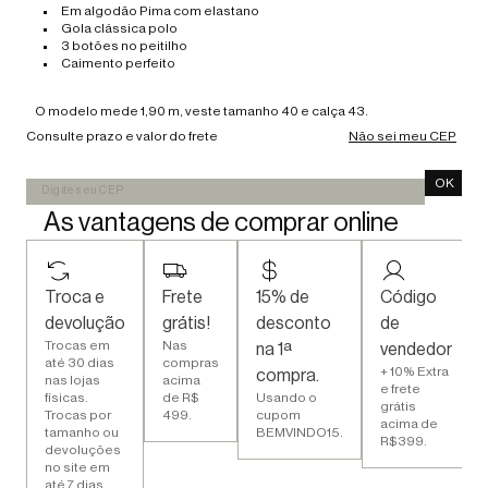
Em algodão Pima com elastano
Gola clássica polo
3 botões no peitilho
Caimento perfeito
O modelo mede 1,90 m, veste tamanho 40 e calça 43.
Consulte prazo e valor do frete
Não sei meu CEP
OK
As vantagens de comprar online
Troca e
Frete
15% de
Código
devolução
grátis!
desconto
de
Trocas em
Nas
na 1ª
vendedor
até 30 dias
compras
+ 10% Extra
compra.
nas lojas
acima
e frete
físicas.
de R$
Usando o
grátis
Trocas por
499.
cupom
acima de
tamanho ou
BEMVINDO15.
R$399.
devoluções
no site em
até 7 dias.