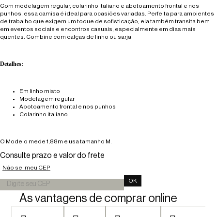
Com modelagem regular, colarinho italiano e abotoamento frontal e nos
punhos, essa camisa é ideal para ocasiões variadas. Perfeita para ambientes
de trabalho que exigem um toque de sofisticação, ela também transita bem
em eventos sociais e encontros casuais, especialmente em dias mais
quentes. Combine com
calças
de linho ou sarja.
Detalhes:
Em linho misto
Modelagem regular
Abotoamento frontal e nos punhos
Colarinho italiano
O Modelo mede 1,88m e usa tamanho M.
Consulte prazo e valor do frete
Não sei meu CEP
OK
As vantagens de comprar online