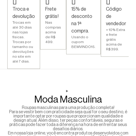
Troca e
Frete
15% de
Código
devolução
grátis!
desconto
de
Trocas em
Nas
na 1ª
vendedor
até 30 dias
compras
+ 10% Extra
compra.
nas lojas
acima
e frete
físicas.
de R$
Usando o
grátis
Trocas por
499.
cupom
acima de
tamanho ou
BEMVINDO15.
R$399.
devoluções
no site em
até 7 dias.
Moda Masculina
Roupas masculinas para uma produção completa!
Para se vestir bem com praticidade seja qual for o seu destino, é
importante optar por roupas que proporcionam qualidade e
design atual. Além disso, ter peças confortáveis, seguras e
práticas pode fazer toda a diferença na hora de enfrentar seus
desafios diários.
Em nossa loja online, você encontra produtos desenvolvidos com