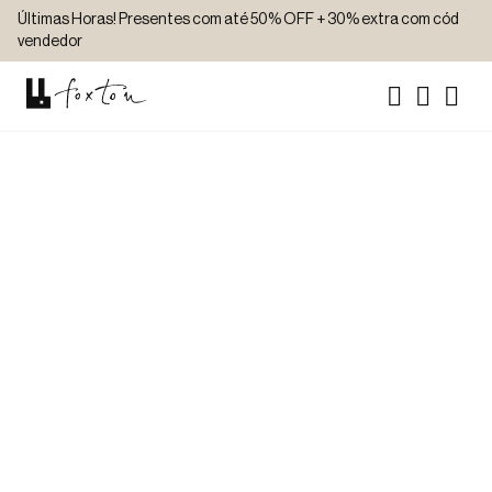
Últimas Horas! Presentes com até 50% OFF + 30% extra com cód
vendedor
CAMISA MANGA LONGA
CAMISA MANGA LONGA LINHO