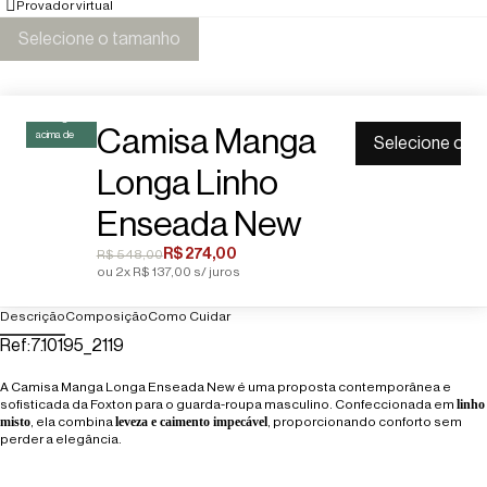
Provador virtual
Selecione o tamanho
Frete grátis
Camisa Manga
acima de
Selecione o t
R$499
Longa Linho
Enseada New
R$ 274,00
R$ 548,00
ou 2x R$ 137,00 s/ juros
Descrição
Composição
Como Cuidar
Ref:
7.10195_2119
A Camisa Manga Longa Enseada New é uma proposta contemporânea e
linho
sofisticada da Foxton para o guarda-roupa masculino. Confeccionada em
misto
leveza e caimento impecável
, ela combina
, proporcionando conforto sem
perder a elegância.