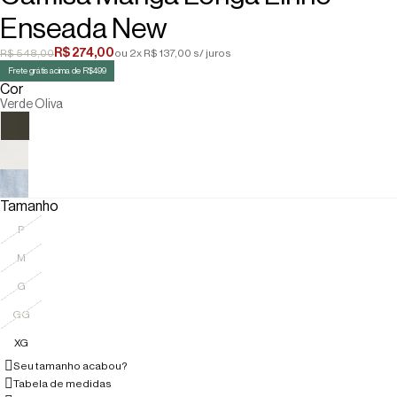
Enseada New
R$ 274,00
R$ 548,00
ou 2x R$ 137,00 s/ juros
Frete grátis acima de R$499
Cor
Verde Oliva
Tamanho
P
M
G
GG
XG
Seu tamanho acabou?
Tabela de medidas